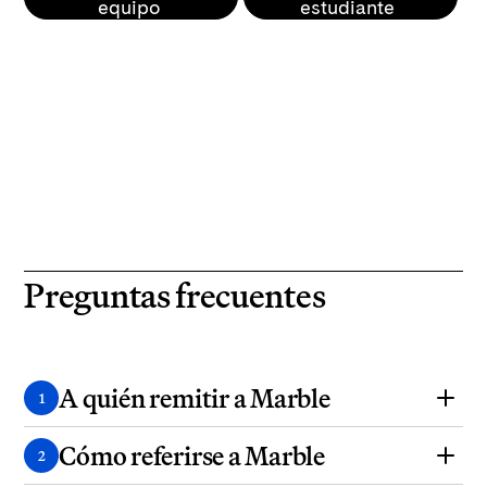
equipo
estudiante
Preguntas frecuentes
A quién remitir a Marble
1
Cómo referirse a Marble
¿A quién puedo recomendar Marble?
2
Marble trabaja con cualquier estudiante que